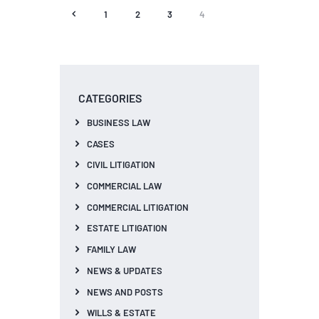
Posts
<
PAGE
1
PAGE
2
PAGE
3
PAGE
4
pagination
CATEGORIES
BUSINESS LAW
CASES
CIVIL LITIGATION
COMMERCIAL LAW
COMMERCIAL LITIGATION
ESTATE LITIGATION
FAMILY LAW
NEWS & UPDATES
NEWS AND POSTS
WILLS & ESTATE